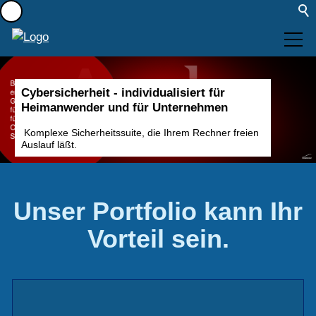
Portfolio
Cybersicherheit - individualisiert für
Heimanwender und für Unternehmen
Aktuelles
Komplexe Sicherheitssuite, die Ihrem Rechner freien
Auslauf läßt.
Sichere Post
Unser Portfolio kann Ihr
Leistungen
Vorteil sein.
Kontakt